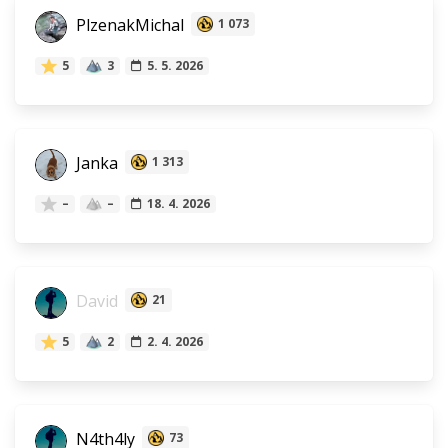
PlzenakMichal
1 073
5
3
5. 5. 2026
Janka
1 313
–
–
18. 4. 2026
David
21
5
2
2. 4. 2026
N4th4ly
73