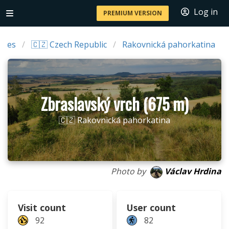
Log in
PREMIUM VERSION
ries
🇨🇿 Czech Republic
Rakovnická pahorkatina
Zbraslavský vrch (675 m)
🇨🇿 Rakovnická pahorkatina
Photo by
Václav Hrdina
Visit count
User count
92
82