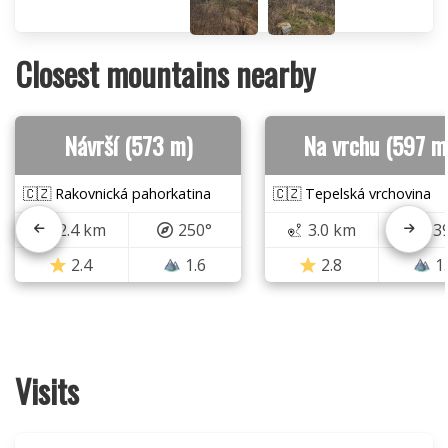
Closest mountains nearby
Návrší (573 m)
Na vrchu (597 m
🇨🇿 Rakovnická pahorkatina
🇨🇿 Tepelská vrchovina
2.4 km
250°
3.0 km
3
2.4
1.6
2.8
1
Visits