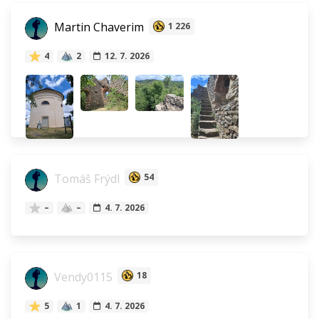
Martin Chaverim
1 226
4
2
12. 7. 2026
Tomáš Frýdl
54
–
–
4. 7. 2026
Vendy0115
18
5
1
4. 7. 2026