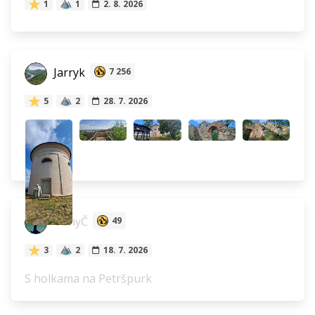
1
1
2. 8. 2026
Jarryk
7 256
5
2
28. 7. 2026
TonyČ
49
3
2
18. 7. 2026
S holkama na Petršpurk