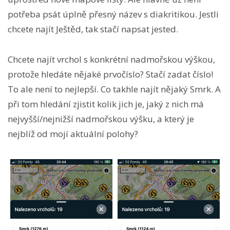
potřeba psát úplně přesný název s diakritikou. Jestli
chcete najít Ještěd, tak stačí napsat jested.
Chcete najít vrchol s konkrétní nadmořskou výškou,
protože hledáte nějaké prvočíslo? Stačí zadat číslo!
To ale není to nejlepší. Co takhle najít nějaký Smrk. A
při tom hledání zjistit kolik jich je, jaký z nich má
nejvyšší/nejnižší nadmořskou výšku, a který je
nejblíž od mojí aktuální polohy?