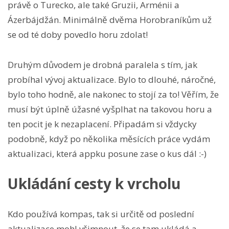
právě o Turecko, ale také Gruzii, Arménii a
Ázerbájdžán. Minimálně dvěma Horobraníkům už
se od té doby povedlo horu zdolat!
Druhým důvodem je drobná paralela s tím, jak
probíhal vývoj aktualizace. Bylo to dlouhé, náročné,
bylo toho hodně, ale nakonec to stojí za to! Věřím, že
musí být úplně úžasné vyšplhat na takovou horu a
ten pocit je k nezaplacení. Připadám si vždycky
podobně, když po několika měsících práce vydám
aktualizaci, která appku posune zase o kus dál :-)
Ukládání cesty k vrcholu
Kdo používá kompas, tak si určitě od poslední
aktualizace mohl všimnout, že se tam ukládá a