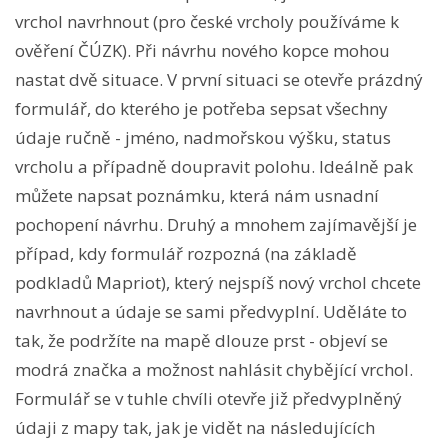
vrchol navrhnout (pro české vrcholy používáme k
ověření ČÚZK). Při návrhu nového kopce mohou
nastat dvě situace. V první situaci se otevře prázdný
formulář, do kterého je potřeba sepsat všechny
údaje ručně - jméno, nadmořskou výšku, status
vrcholu a případně doupravit polohu. Ideálně pak
můžete napsat poznámku, která nám usnadní
pochopení návrhu. Druhý a mnohem zajímavější je
případ, kdy formulář rozpozná (na základě
podkladů Mapriot), který nejspíš nový vrchol chcete
navrhnout a údaje se sami předvyplní. Uděláte to
tak, že podržíte na mapě dlouze prst - objeví se
modrá značka a možnost nahlásit chybějící vrchol.
Formulář se v tuhle chvíli otevře již předvyplněný
údaji z mapy tak, jak je vidět na následujících