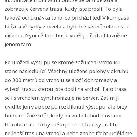
zobrazuje červená trasa, kudy jste prošli. To byla
taková ochutnávka toho, co přichází teď! V kompasu
ta čára vždycky zmizela a bylo to vlastně celé dost k
ničemu. Nyní už tam bude vidět pořád a hlavně ne
jenom tam.
Po uložení výstupu se kromě zažlucení vrcholku
stane následující. Všechny uložené polohy v okruhu
do 300 metrů od vrcholu se složí dohromady a
vytvoří trasu, kterou jste došli na vrchol. Tato trasa
se i s vrcholem synchronizuje na server. Zatím ji
uvidíte jen v appce po rozkliknutí výstupu, ale brzy
bude možné vidět, kudy na vrchol chodí i ostatní
Horobraníci. To by mělo pomoct buď vybrat tu
nejlepší trasu na vrchol a nebo z toho třeba uděláme