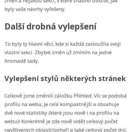
změn a nějakou sekci, v které snadno uvidíte, jak
byly vaše návrhy vyřešeny.
Další drobná vylepšení
To byly ty hlavní věci, kde si každá zasloužila svoji
vlastní sekci. Zbytek změn už zmíním na jedné
hromadě tady.
Vylepšení stylů některých stránek
Celkově jsme změnili záložku Přehled. Víc se podobá
profilu na webu, je celá kompaktnější a obsahuje
dvě nové statistiky (které jsou nově i na profilu na
webu)! Konkrétně je zde nově vidět celkový počet
navštívených oblastí/pohoří a také celkový počet dní,