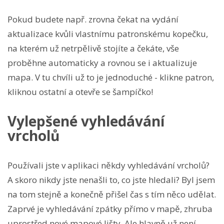
Pokud budete např. zrovna čekat na vydání
aktualizace kvůli vlastnímu patronskému kopečku,
na kterém už netrpělivě stojíte a čekáte, vše
proběhne automaticky a rovnou se i aktualizuje
mapa. V tu chvíli už to je jednoduché - klikne patron,
kliknou ostatní a otevře se šampíčko!
Vylepšené vyhledávání
vrcholů
Používali jste v aplikaci někdy vyhledávání vrcholů?
A skoro nikdy jste nenašli to, co jste hledali? Byl jsem
na tom stejně a konečně přišel čas s tím něco udělat.
Zaprvé je vyhledávání zpátky přímo v mapě, zhruba
uprostřed nové mapové lišty. Ale hlavně už není