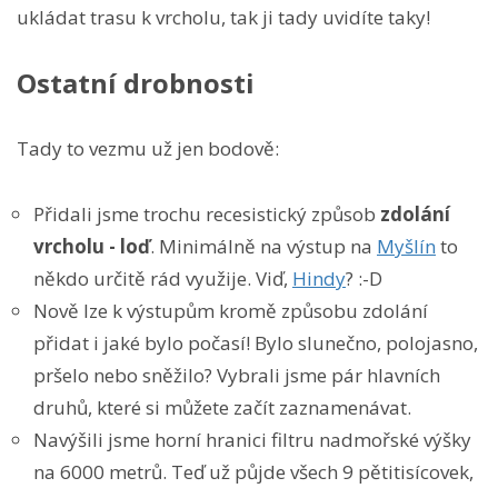
ukládat trasu k vrcholu, tak ji tady uvidíte taky!
Ostatní drobnosti
Tady to vezmu už jen bodově:
Přidali jsme trochu recesistický způsob
zdolání
vrcholu - loď
. Minimálně na výstup na
Myšlín
to
někdo určitě rád využije. Viď,
Hindy
? :-D
Nově lze k výstupům kromě způsobu zdolání
přidat i jaké bylo počasí! Bylo slunečno, polojasno,
pršelo nebo sněžilo? Vybrali jsme pár hlavních
druhů, které si můžete začít zaznamenávat.
Navýšili jsme horní hranici filtru nadmořské výšky
na 6000 metrů. Teď už půjde všech 9 pětitisícovek,